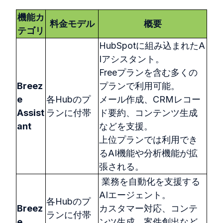
機能カ
料金モデル
概要
テゴリ
HubSpotに組み込まれたA
Iアシスタント。
Freeプランを含む多くの
Breez
プランで利用可能。
e
各Hubのプ
メール作成、CRMレコー
Assist
ランに付帯
ド要約、コンテンツ生成
ant
などを支援。
上位プランでは利用でき
るAI機能や分析機能が拡
張される。
業務を自動化を支援する
AIエージェント。
各Hubのプ
Breez
カスタマー対応、コンテ
ランに付帯
e
ンツ生成、案件創出など