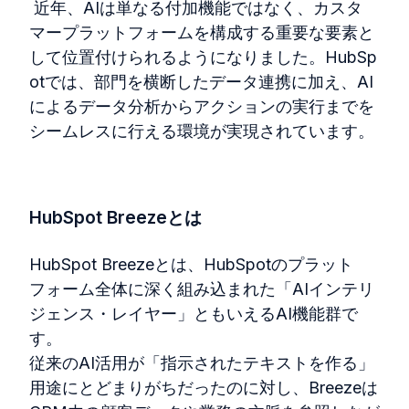
近年、AIは単なる付加機能ではなく、カスタ
マープラットフォームを構成する重要な要素と
して位置付けられるようになりました。HubSp
otでは、部門を横断したデータ連携に加え、AI
によるデータ分析からアクションの実行までを
シームレスに行える環境が実現されています。
HubSpot Breezeとは
HubSpot Breeze
とは、
HubSpot
のプラット
フォーム全体に深く組み込まれた「
AI
インテリ
ジェンス・レイヤー」ともいえる
AI
機能群で
す。
従来の
AI
活用が「指示されたテキストを作る」
用途にとどまりがちだったのに対し、
Breeze
は