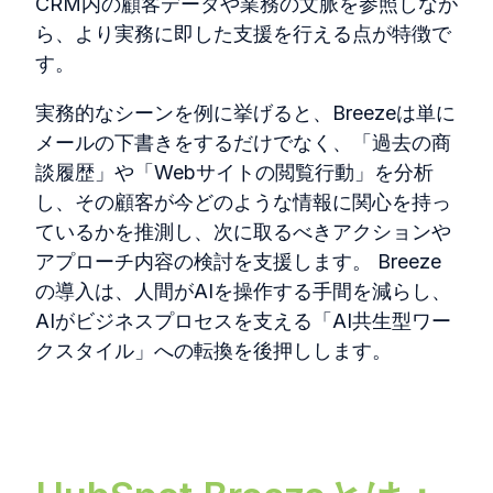
CRM
内の顧客データや業務の文脈を参照しなが
ら、より実務に即した支援を行える点が特徴で
す。
実務的なシーンを例に挙げると、
Breeze
は単に
メールの下書きをするだけでなく、「過去の商
談履歴」や「
Web
サイトの閲覧行動」を分析
し、その顧客が今どのような情報に関心を持っ
ているかを推測し、次に取るべきアクションや
アプローチ内容の検討を支援します。
Breeze
の導入は、人間が
AI
を操作する手間を減らし、
AI
がビジネスプロセスを支える「
AI
共生型ワー
クスタイル」への転換を後押しします。