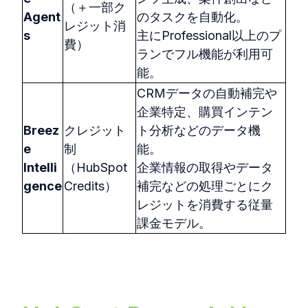
（＋一部ク
Agent
のタスクを自動化。
レジット消
s
主にProfessional以上のプ
費）
ランでフル機能が利用可
能。
CRMデータの自動補完や
企業特定、購買インテン
Breez
クレジット
ト分析などのデータ機
e
制
能。
Intelli
（HubSpot
企業情報の取得やデータ
gence
Credits）
補完などの処理ごとにク
レジットを消費する従量
課金モデル。